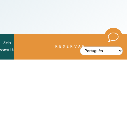
Sob
RESERVAR
consulta
TOUR OVERVIEW