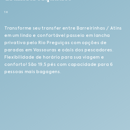
1H
Transforme seu transfer entre Barreirinhas / Atins
em um lindo e confortável passeio em lancha
privativa pelo Rio Preguiças com opções de
paradas em Vassouras e oásis dos pescadores.
Flexibilidade de horário para sua viagem e
conforto! São 19,5 pés com capacidade para 6
pessoas mais bagagens.
(98)
8-
9