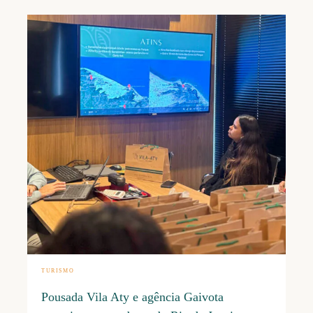
0-
TURISMO
Pousada Vila Aty e agência Gaivota