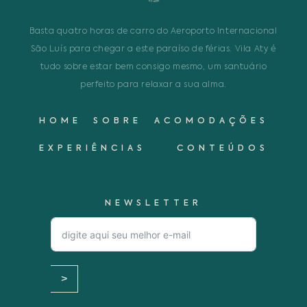
Basta quatro horas de carro do Aeroporto Internacional
São Luís para chegar a este paraíso de férias. Vila Aty é
tudo sobre estar bem consigo mesmo, um santuário
perfeito para relaxar a sua alma.
HOME
SOBRE
ACOMODAÇÕES
EXPERIÊNCIAS
CONTEÚDOS
NEWSLETTER
>