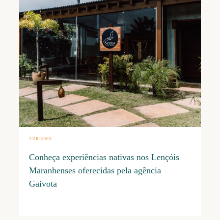
(98)
TURISMO
8-
Conheça experiências nativas nos Lençóis
9
Maranhenses oferecidas pela agência
Gaivota
(98)