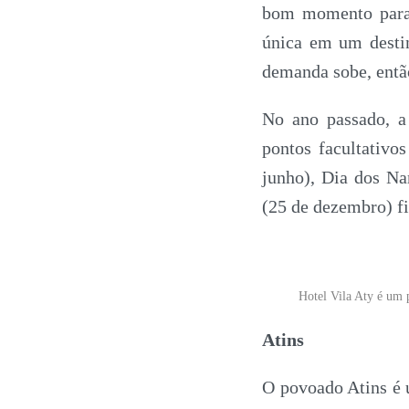
bom momento para s
única em um desti
demanda sobe, então
No ano passado, a
pontos facultativo
junho), Dia dos Na
(25 de dezembro) f
Hotel Vila Aty é um 
Atins
O povoado Atins é u