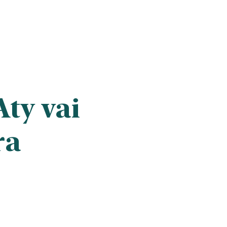
ty vai
ra