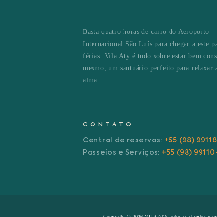
Basta quatro horas de carro do Aeroporto
Internacional São Luís para chegar a este p
férias. Vila Aty é tudo sobre estar bem con
mesmo, um santuário perfeito para relaxar 
alma.
CONTATO
Central de reservas:
+55 (98) 9911
Passeios e Serviços:
+55 (98) 99110
Copyright © 2026 VILA ATY todos os direitos rese