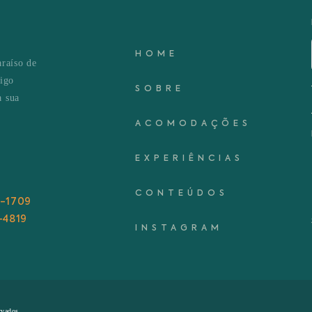
HOME
araíso de
sigo
SOBRE
a sua
ACOMODAÇÕES
EXPERIÊNCIAS
CONTEÚDOS
8-1709
-4819
INSTAGRAM
rvados.