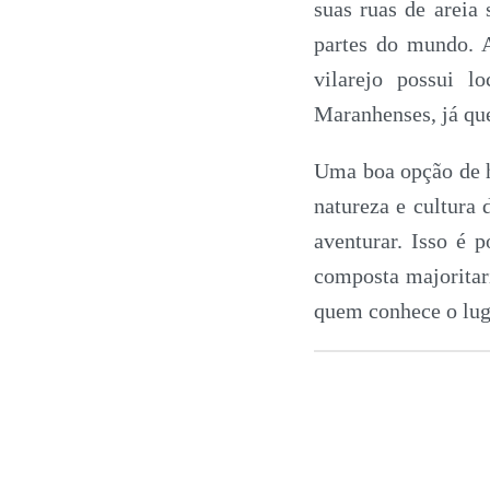
suas ruas de areia 
partes do mundo. 
vilarejo possui l
Maranhenses, já que
Uma boa opção de h
natureza e cultura 
aventurar. Isso é p
+55 (98)
composta majoritar
99118-
quem conhece o lug
1709
+55 (98)
99110-
4819