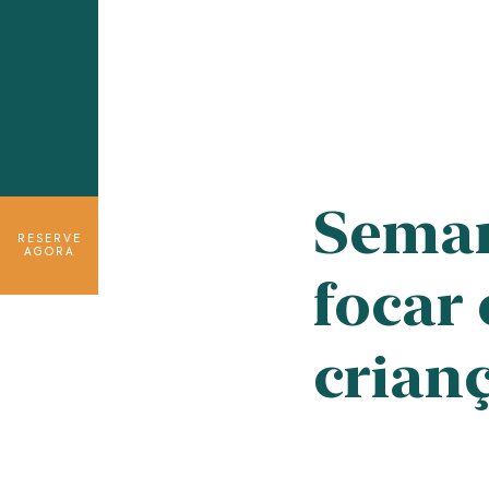
Seman
RESERVE
AGORA
focar
crian